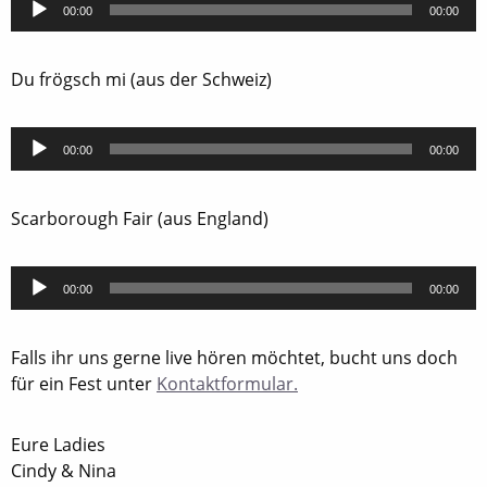
00:00
00:00
Player
Du frögsch mi (aus der Schweiz)
Audio-
00:00
00:00
Player
Scarborough Fair (aus England)
Audio-
00:00
00:00
Player
Falls ihr uns gerne live hören möchtet, bucht uns doch
für ein Fest unter
Kontaktformular.
Eure Ladies
Cindy & Nina