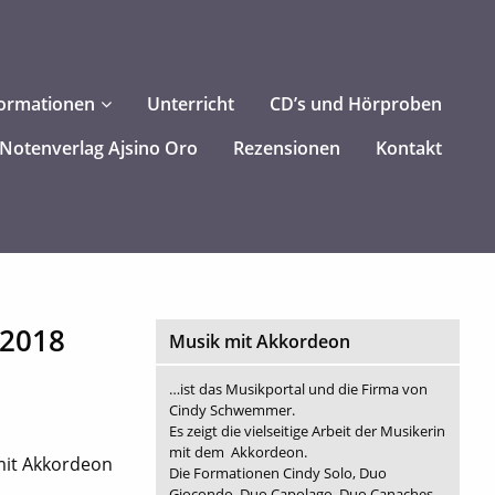
ormationen
Unterricht
CD’s und Hörproben
Notenverlag Ajsino Oro
Rezensionen
Kontakt
 2018
Musik mit Akkordeon
…ist das Musikportal und die Firma von
Cindy Schwemmer.
Es zeigt die vielseitige Arbeit der Musikerin
mit dem Akkordeon.
 mit Akkordeon
Die Formationen Cindy Solo, Duo
Giocondo, Duo Capolago, Duo Canaches,