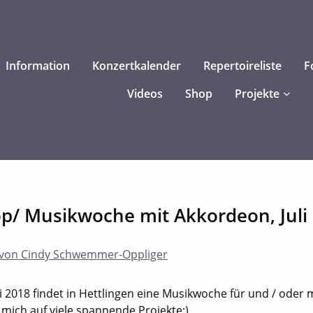
Information
Konzertkalender
Repertoireliste
F
Videos
Shop
Projekte
/ Musikwoche mit Akkordeon, Juli
von Cindy Schwemmer-Oppliger
li 2018 findet in Hettlingen eine Musikwoche für und / oder
e mich auf viele spannende Projekte:)