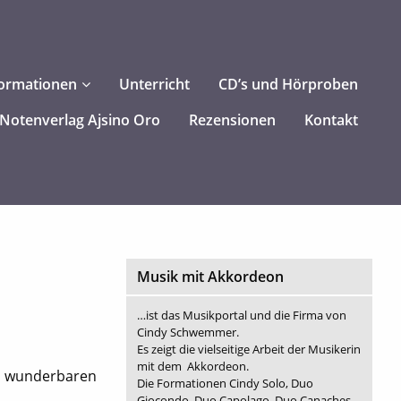
ormationen
Unterricht
CD’s und Hörproben
Notenverlag Ajsino Oro
Rezensionen
Kontakt
Musik mit Akkordeon
…ist das Musikportal und die Firma von
Cindy Schwemmer.
Es zeigt die vielseitige Arbeit der Musikerin
mit dem Akkordeon.
m wunderbaren
Die Formationen Cindy Solo, Duo
Giocondo, Duo Capolago, Duo Canaches,