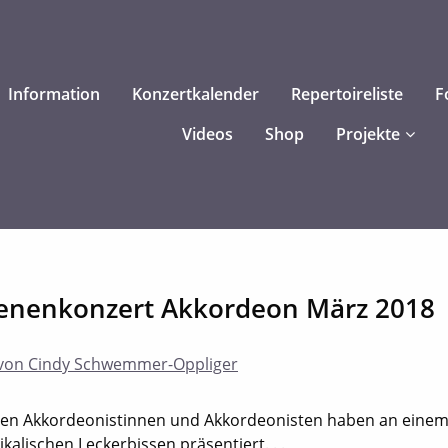
Information
Konzertkalender
Repertoireliste
F
Videos
Shop
Projekte
enenkonzert Akkordeon März 2018
von Cindy Schwemmer-Oppliger
en Akkordeonistinnen und Akkordeonisten haben an eine
kalischen Leckerbissen präsentiert. . .